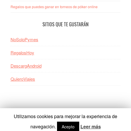
Regalos que puedes ganar en torneos de póker online
SITIOS QUE TE GUSTARÁN
NoSoloPymes
RegalosHoy
DescargAndroid
QuieroViajes
Utilizamos cookies para mejorar la experiencia de
Copyright © 2026 · Regalosyjuegos.com ·
Contactar
·
Política de
privacidad · Aviso legal
navegación.
Leer más
Acepto