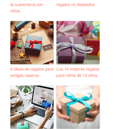
la cuarentena con
regalos no deseados
niños
6 ideas de regalos para
Los 10 mejores regalos
amigas caseros
para niños de 13 años